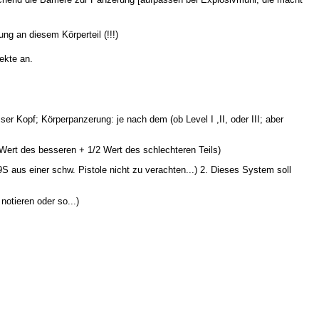
g an diesem Körperteil (!!!)
ekte an.
r Kopf; Körperpanzerung: je nach dem (ob Level I ,II, oder III; aber
Wert des besseren + 1/2 Wert des schlechteren Teils)
aus einer schw. Pistole nicht zu verachten...) 2. Dieses System soll
otieren oder so...)