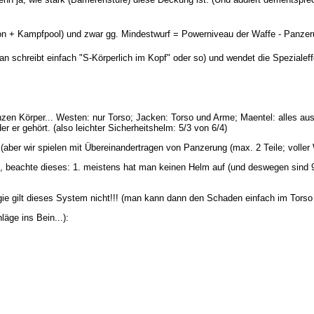
 + Kampfpool) und zwar gg. Mindestwurf = Powerniveau der Waffe - Panzerun
schreibt einfach "S-Körperlich im Kopf" oder so) und wendet die Spezialeff
n Körper... Westen: nur Torso; Jacken: Torso und Arme; Maentel: alles ausse
 er gehört. (also leichter Sicherheitshelm: 5/3 von 6/4)
ber wir spielen mit Übereinandertragen von Panzerung (max. 2 Teile; voller 
beachte dieses: 1. meistens hat man keinen Helm auf (und deswegen sind 9S 
 gilt dieses System nicht!!! (man kann dann den Schaden einfach im Torso n
läge ins Bein...):