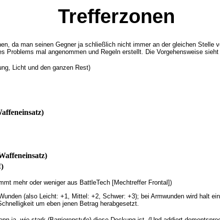
Trefferzonen
en, da man seinen Gegner ja schließlich nicht immer an der gleichen Stelle v
s Problems mal angenommen und Regeln erstellt. Die Vorgehensweise sieht d
kung, Licht und den ganzen Rest)
affeneinsatz)
Waffeneinsatz)
)
mt mehr oder weniger aus BattleTech [Mechtreffer Frontal])
 Wunden (also Leicht: +1, Mittel: +2, Schwer: +3); bei Armwunden wird halt
Schnelligkeit um eben jenen Betrag herabgesetzt.
enn ja, wie stark (Barrierenstufe) diese Deckung ist. (Und addiert dementsp