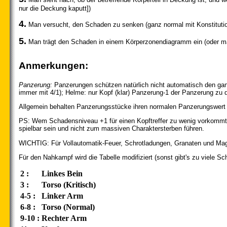
nur die Deckung kaputt])
4.
Man versucht, den Schaden zu senken (ganz normal mit Konstitution
5.
Man trägt den Schaden in einem Körperzonendiagramm ein (oder man 
Anmerkungen:
Panzerung:
Panzerungen schützen natürlich nicht automatisch den ganze
immer mit 4/1); Helme: nur Kopf (klar) Panzerung-1 der Panzerung zu der
Allgemein behalten Panzerungsstücke ihren normalen Panzerungswert (a
PS: Wem Schadensniveau +1 für einen Kopftreffer zu wenig vorkommt, 
spielbar sein und nicht zum massiven Charaktersterben führen.
WICHTIG: Für Vollautomatik-Feuer, Schrotladungen, Granaten und Magie
Für den Nahkampf wird die Tabelle modifiziert (sonst gibt's zu viele Sch
2 :
Linkes Bein
3 :
Torso (Kritisch)
4-5 :
Linker Arm
6-8 :
Torso (Normal)
9-10 :
Rechter Arm