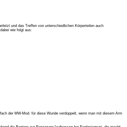
erletzt und das Treffen von unterschiedlichen Körperteilen auch
abei wie folgt aus:
 einfach der MW-Mod. für diese Wunde verdoppelt, wenn man mit diesem Arm
rechend die Barriere zur Panzerung [aufpassen bei Explosivmuni, die macht