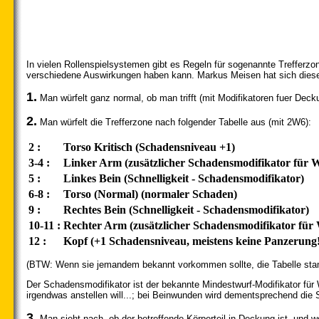
In vielen Rollenspielsystemen gibt es Regeln für sogenannte Trefferzon
verschiedene Auswirkungen haben kann. Markus Meisen hat sich diese
1.
Man würfelt ganz normal, ob man trifft (mit Modifikatoren fuer Dec
2.
Man würfelt die Trefferzone nach folgender Tabelle aus (mit 2W6):
2 :
Torso Kritisch (Schadensniveau +1)
3-4 :
Linker Arm (zusätzlicher Schadensmodifikator für W
5 :
Linkes Bein (Schnelligkeit - Schadensmodifikator)
6-8 :
Torso (Normal) (normaler Schaden)
9 :
Rechtes Bein (Schnelligkeit - Schadensmodifikator)
10-11 :
Rechter Arm (zusätzlicher Schadensmodifikator für 
12 :
Kopf (+1 Schadensniveau, meistens keine Panzerung!
(BTW: Wenn sie jemandem bekannt vorkommen sollte, die Tabelle stam
Der Schadensmodifikator ist der bekannte Mindestwurf-Modifikator für
irgendwas anstellen will...; bei Beinwunden wird dementsprechend die 
3.
Man sieht nach, ob der betreffende Körperteil in Deckung ist, und w